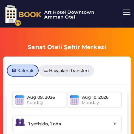
Art Hotel Downtown
BOOK
Amman Otel
Sanat Oteli Şehir Merkezi
🏨 Kalmak
🚗 Havaalanı transferi
Sunday
Monday
▼