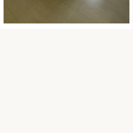
2 TEK KIŞILIK YATAK
Standart İkiz Oda
kontrol sizin tarih
Tesis İletişim Bilgileri
30 Kral Faysal Caddesi - Şehir Merkezi, 11118,
Amman, Ürdün