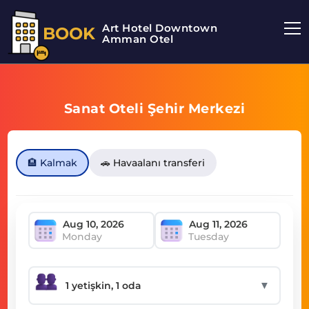
Art Hotel Downtown
BOOK
Amman Otel
Sanat Oteli Şehir Merkezi
🏨 Kalmak
🚗 Havaalanı transferi
Monday
Tuesday
▼