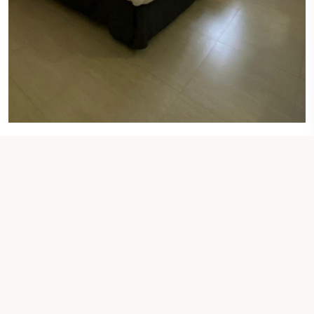
2 TEK KIŞILIK YATAK
Standart İkiz Oda
kontrol sizin tarih