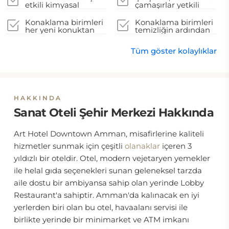
hizmetini iptal etme
etkili kimyasal
çamaşırlar yetkili
seçeneğine sahiptir
temizlik malzemeleri
yerel makamların
kullanılır
talimatlarına uygun
Konaklama birimleri
Konaklama birimleri
şekilde yıkanır
her yeni konuktan
temizliğin ardından
önce dezenfekte
kapatılır
edilir
Tüm göster kolaylıklar
HAKKINDA
Sanat Oteli Şehir Merkezi Hakkında
Art Hotel Downtown Amman, misafirlerine kaliteli
hizmetler sunmak için çeşitli
olanaklar
içeren 3
yıldızlı bir oteldir. Otel, modern vejetaryen yemekler
ile helal gıda seçenekleri sunan geleneksel tarzda
aile dostu bir ambiyansa sahip olan yerinde Lobby
Restaurant'a sahiptir. Amman'da kalınacak en iyi
yerlerden biri olan bu otel, havaalanı servisi ile
birlikte yerinde bir minimarket ve ATM imkanı