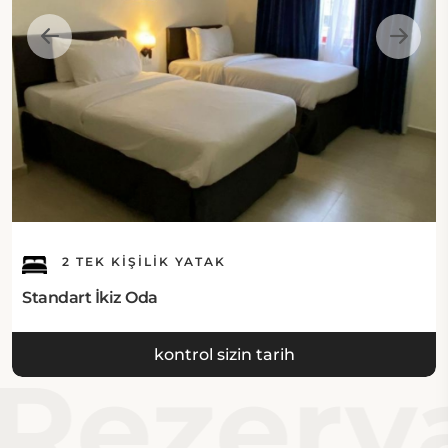
restoran olan Lobby Restaurant, modern, geleneksel
ve aile dostu bir ortamda Orta Doğu mutfağı
sunmaktadır. Restoran, çeşitli diyet seçenekleri ve
helal gıda seçenekleri sunmaktadır.
İnternet:
Burası Amman Ürdün'deki otel, tüm alanlarda
ücretsiz Wi-Fi hizmeti sunmaktadır.
Müşteri Park Yeri:
2 TEK KIŞILIK YATAK
Standart İkiz Oda
Art Hotel Downtown Amman'da park yeri mevcut
değildir.
kontrol sizin tarih
Rezerva
Yakınlarda Neler Var:
Art Hotel Downtown Amman, yürüyüş mesafesinde