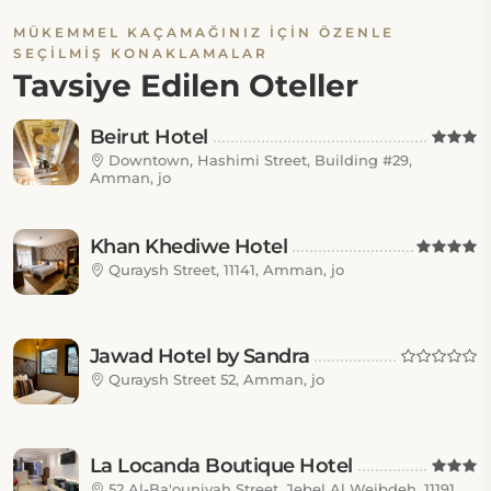
MÜKEMMEL KAÇAMAĞINIZ İÇIN ÖZENLE
SEÇILMIŞ KONAKLAMALAR
Tavsiye Edilen Oteller
Beirut Hotel
Downtown, Hashimi Street, Building #29,
Amman, jo
Khan Khediwe Hotel
Quraysh Street, 11141, Amman, jo
Jawad Hotel by Sandra
Quraysh Street 52, Amman, jo
La Locanda Boutique Hotel
52 Al-Ba'ouniyah Street, Jebel Al Weibdeh, 11191,