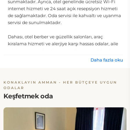
sunmaktadır. Ayrıca, otel genelinde ücretsiz Wi-Fi
internet hizmeti ve 24 saat açık resepsiyon hizmeti
de sağlamaktadır. Oda servisi ile kahvaltı ve uyanma
servisi de sunulmaktadır.
Dahası, otel berber ve güzellik salonları, araç
kiralama hizmeti ve alerjiye karşı hassas odalar, aile
odaları
ve ses yalıtımlı, sigara içilmeyen odalar ile
günlük temizlik hizmeti sunmaktadır.
Daha fazla oku
Konum:
KONAKLAYIN AMMAN - HER BÜTÇEYE UYGUN
Art Hotel Downtown Amman, Ürdün'ün Amman
ODALAR
şehrinde, Downtown'da 30 King Faisal
Keşfetmek oda
Caddesi'ndedir.
Yemek & İçecek:
Art Hotel Downtown Amman'da bulunan tek