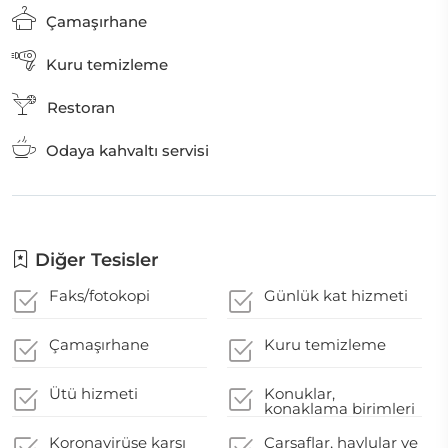
Çamaşırhane
Kuru temizleme
Restoran
Odaya kahvaltı servisi
Diğer Tesisler
Faks/fotokopi
Günlük kat hizmeti
Çamaşırhane
Kuru temizleme
Ütü hizmeti
Konuklar,
konaklama birimleri
için sunulan
herhangi bir temizlik
Koronavirüse karşı
Çarşaflar, havlular ve