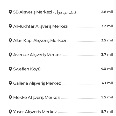
konumda olup, Hijaz Ürdün Demiryolu İstasyonu 4.8
km ve Qasr İstasyonu 5 km mesafededir. En yakın
5B Alışveriş Merkezi - فايف بي مول
2.8 mil
havaalanları Marka Uluslararası Havaalanı ve Kraliçe
Alia Uluslararası Havaalanı ise sırasıyla 5 km ve 30 km
AlMukhtar Alışveriş Merkezi
3.2 mil
uzaklıktadır.
Altın Kapı Alışveriş Merkezi
3.5 mil
Avenue Alışveriş Merkezi
3.7 mil
Swefieh Köyü
4.0 mil
Galleria Alışveriş Merkezi
4.1 mil
Mekke Alışveriş Merkezi
5.5 mil
Yaser Alışveriş Merkezi
5.7 mil